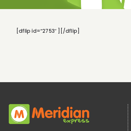
[dflip id=”2753″ ][/dflip]