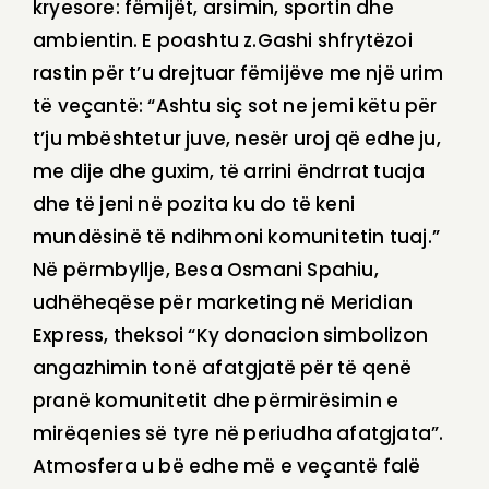
kryesore: fëmijët, arsimin, sportin dhe
ambientin. E poashtu z.Gashi shfrytëzoi
rastin për t’u drejtuar fëmijëve me një urim
të veçantë: “Ashtu siç sot ne jemi këtu për
t’ju mbështetur juve, nesër uroj që edhe ju,
me dije dhe guxim, të arrini ëndrrat tuaja
dhe të jeni në pozita ku do të keni
mundësinë të ndihmoni komunitetin tuaj.”
Në përmbyllje, Besa Osmani Spahiu,
udhëheqëse për marketing në Meridian
Express, theksoi “Ky donacion simbolizon
angazhimin tonë afatgjatë për të qenë
pranë komunitetit dhe përmirësimin e
mirëqenies së tyre në periudha afatgjata”.
Atmosfera u bë edhe më e veçantë falë