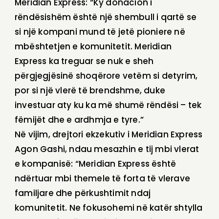
Meridian Express: “Ky donacion i
rëndësishëm është një shembull i qartë se
si një kompani mund të jetë pioniere në
mbështetjen e komunitetit. Meridian
Express ka treguar se nuk e sheh
përgjegjësinë shoqërore vetëm si detyrim,
por si një vlerë të brendshme, duke
investuar aty ku ka më shumë rëndësi – tek
fëmijët dhe e ardhmja e tyre.”
Në vijim, drejtori ekzekutiv i Meridian Express
Agon Gashi, ndau mesazhin e tij mbi vlerat
e kompanisë: “Meridian Express është
ndërtuar mbi themele të forta të vlerave
familjare dhe përkushtimit ndaj
komunitetit. Ne fokusohemi në katër shtylla