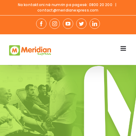
Skip
Na kontaktoni në numrin pa pagesë:
0800 20 200
|
contact@meridianexpress.com
to
content
facebook
instagram
youtube
twitter
linkedin