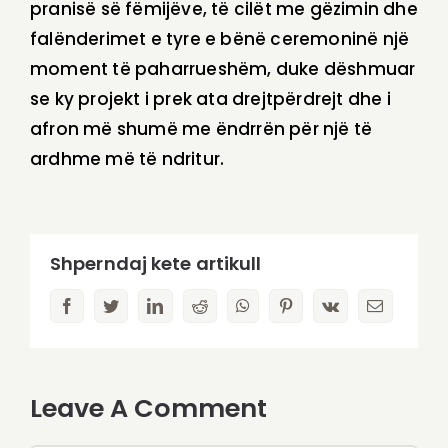
pranisë së fëmijëve, të cilët me gëzimin dhe
falënderimet e tyre e bënë ceremoninë një
moment të paharrueshëm, duke dëshmuar
se ky projekt i prek ata drejtpërdrejt dhe i
afron më shumë me ëndrrën për një të
ardhme më të ndritur.
Shperndaj kete artikull
facebook
twitter
linkedin
reddit
whatsapp
pinterest
vk
Email
Leave A Comment