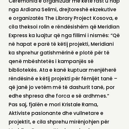
Ceremonia e organizuar me këtë rast u hap
nga Ardiana Selimi, drejtoreshë ekzekutive
e organizatës The Library Project Kosova, e
cila theksoi rolin e rëndësishëm që Meridian
Express ka luajtur që nga fillimi i nismës: “Që
në hapat e parë të këtij projekti, Meridiani
ka shprehur gatishmërinë e plotë për të
qenë mbështetës i kampanjës së
bibliotekës. Ata e kanë kuptuar menjëherë
rëndësinë e këtij projekti për fëmijët tanë –
që janë jo vetëm më të dashurit tanë, por
edhe shpresa dhe forca e së ardhmes.”
Pas saj, fjalën e mori Kristale Rama,
Aktiviste pasionante dhe vullnetare e
projektit, e cila shprehu mirënjohjen për