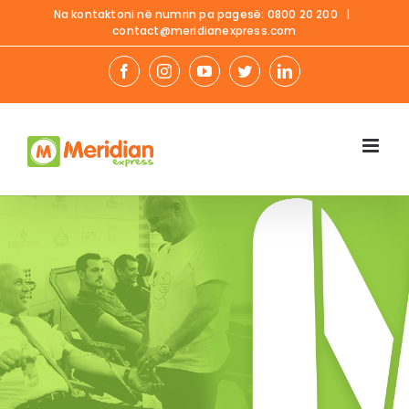
Skip
Na kontaktoni në numrin pa pagesë:
0800 20 200
|
contact@meridianexpress.com
to
content
facebook
instagram
youtube
twitter
linkedin