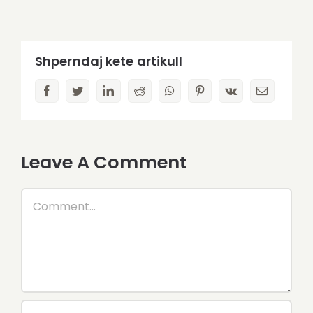
Shperndaj kete artikull
facebook
twitter
linkedin
reddit
whatsapp
pinterest
vk
Email
Leave A Comment
Comment