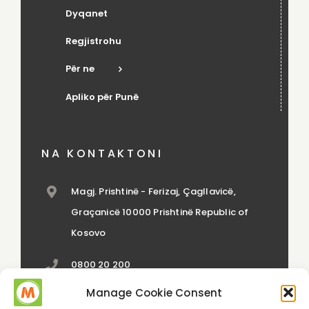
Dyqanet
Regjistrohu
Për ne
Apliko për Punë
NA KONTAKTONI
Magj. Prishtinë - Ferizaj, Çagllavicë,
Graçanicë 10000 Prishtinë Republic of
Kosovo
0800 20 200
Manage Cookie Consent
contact@meridianexpress.com